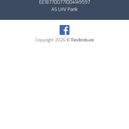
EE187700771004149597
AS LHV Pank
Copyright 2026 ©
Ravikodu.ee