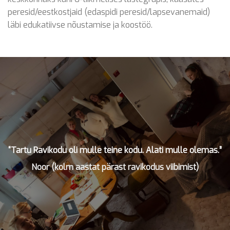
peresid/eestkostjaid (edaspidi peresid/lapsevanemaid)
läbi edukatiivse nõustamise ja koostöö.
“Tartu Ravikodu oli mulle teine kodu. Alati mulle olemas.”
Noor (kolm aastat pärast ravikodus viibimist)