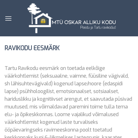
Skip
to
content
RAVIKODU EESMÄRK
Tartu Ravikodu eesmärk on toetada eelkõige
väärkohtlemist (seksuaalne, vaimne, füüsiline vägivald,
sh lähisuhtevägivald) kogenud lapse/noore (edaspidi
lapse) psühholoogilist, emotsionaalset, sotsiaalset,
hariduslikku ja kognitiivset arengut, et saavutada püsivad
muutused, mis võimaldavad paremini toime tulla tema
elu- ja õpikeskkonnas. Loome vajalikud võimalused
väärkohtlemist kogenud laste turvaliseks
ööpäevaringseks ravimeeskonna poolt toetatud
keskkonnaks kuni 6-liikmelises lastegrupis, kaasates